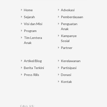
Home
Advokasi
Sejarah
Pemberdayaan
Visi dan Misi
Penguatan
Anak
Program
Kampanye
Tim Lentera
Sosial
Anak
Partner
Artikel/Blog
Kerelawanan
Berita Terkini
Partisipasi
Press Rilis
Donasi
Kontak
CALL US: